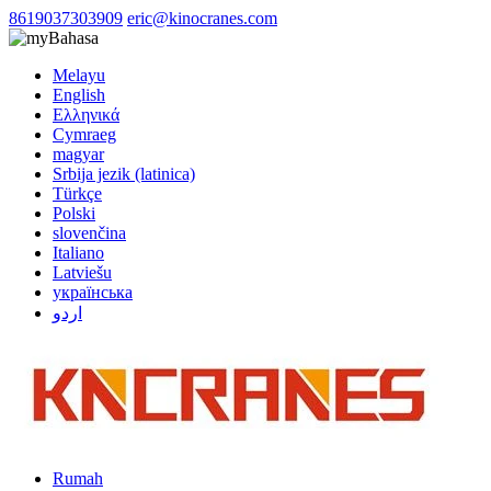
8619037303909
eric@kinocranes.com
Bahasa
Melayu
English
Ελληνικά
Cymraeg
magyar
Srbija jezik (latinica)
Türkçe
Polski
slovenčina
Italiano
Latviešu
українська
اردو
Rumah