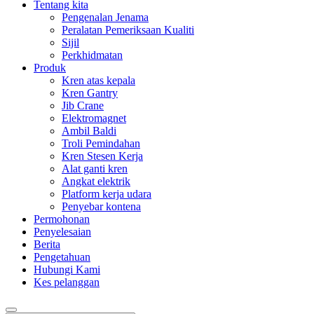
Tentang kita
Pengenalan Jenama
Peralatan Pemeriksaan Kualiti
Sijil
Perkhidmatan
Produk
Kren atas kepala
Kren Gantry
Jib Crane
Elektromagnet
Ambil Baldi
Troli Pemindahan
Kren Stesen Kerja
Alat ganti kren
Angkat elektrik
Platform kerja udara
Penyebar kontena
Permohonan
Penyelesaian
Berita
Pengetahuan
Hubungi Kami
Kes pelanggan